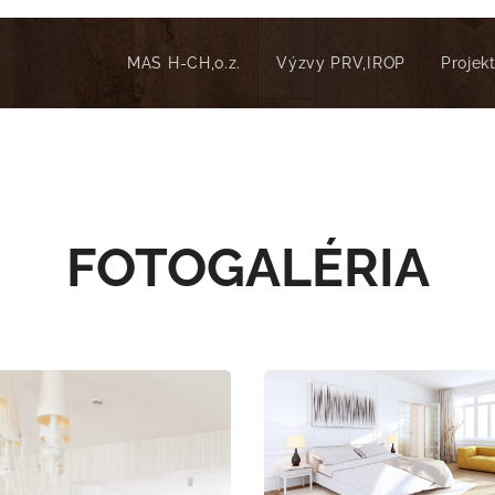
MAS H-CH,o.z.
Výzvy PRV,IROP
Projek
FOTOGALÉRIA